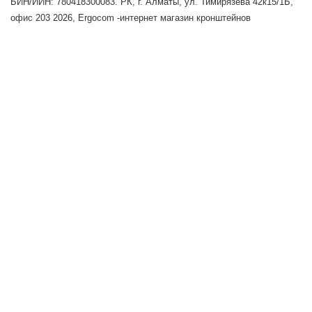
БИН/ИИН: 780418300083. РК, г. Алматы, ул. Тимирязева 42к15/1Б,
офис 203
2026, Ergocom -интернет магазин кронштейнов